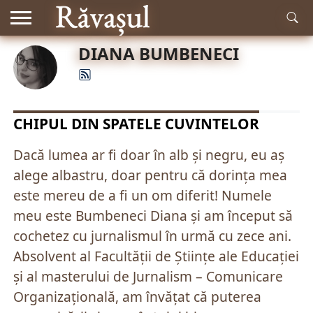
DIANA BUMBENECI
RĂDĂCINI
ISTORIE
MITOLOGIE
LITERATURĂ
MUZICĂ
EDUCAȚIE
NATURĂ
ACTUALITATE
ȘI
ȘTIINȚĂ
CHIPUL DIN SPATELE CUVINTELOR
Dacă lumea ar fi doar în alb și negru, eu aș
alege albastru, doar pentru că dorința mea
este mereu de a fi un om diferit! Numele
meu este Bumbeneci Diana și am început să
cochetez cu jurnalismul în urmă cu zece ani.
Absolvent al Facultății de Științe ale Educației
și al masterului de Jurnalism – Comunicare
Organizațională, am învățat că puterea