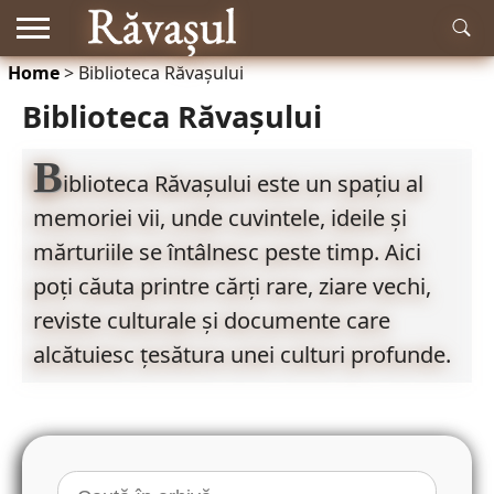
Home
>
Biblioteca Răvașului
RĂDĂCINI
ISTORIE
MITOLOGIE
LITERATURĂ
MUZICĂ
EDUCAȚIE
NATURĂ
ACTUALITATE
Biblioteca Răvașului
ȘI
ȘTIINȚĂ
B
iblioteca Răvașului este un spațiu al
memoriei vii, unde cuvintele, ideile și
mărturiile se întâlnesc peste timp. Aici
poți căuta printre cărți rare, ziare vechi,
reviste culturale și documente care
alcătuiesc țesătura unei culturi profunde.