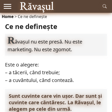
Home
>
Ce ne definește
RĂDĂCINI
ISTORIE
MITOLOGIE
LITERATURĂ
MUZICĂ
EDUCAȚIE
NATURĂ
ACTUALITATE
Ce ne definește
ȘI
ȘTIINȚĂ
R
ăvașul nu este presă. Nu este
marketing. Nu este zgomot.
Este o alegere:
– a tăcerii, când trebuie;
– a cuvântului, când contează.
Sunt cuvinte care vin ușor. Dar sunt și
cuvinte care cântăresc. La Răvașul, le
alegem pe cele din urmă.