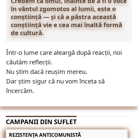
Credem că omul, înainte de a fi o voce
în vântul zgomotos al lumii, este o
conștiință — și că a păstra această
conștiință vie e cea mai înaltă formă
de cultură.
Într-o lume care aleargă după reacții, noi
căutăm reflecții.
Nu știm dacă reușim mereu.
Dar știm sigur că nu vom înceta să
încercăm.
CAMPANII DIN SUFLET
REZISTENȚA ANTICOMUNISTĂ