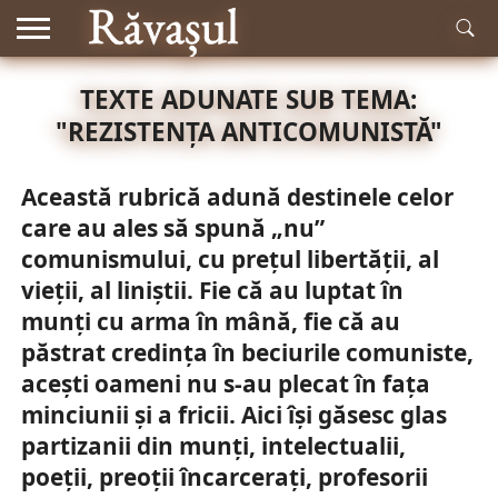
RĂDĂCINI
TEXTE ADUNATE SUB TEMA:
ISTORIE
MITOLOGIE
LITERATURĂ
MUZICĂ
EDUCAȚIE
NATURĂ
ACTUALITATE
ȘI
"REZISTENȚA ANTICOMUNISTĂ"
ȘTIINȚĂ
Această rubrică adună destinele celor
care au ales să spună „nu”
comunismului, cu prețul libertății, al
vieții, al liniștii. Fie că au luptat în
munți cu arma în mână, fie că au
păstrat credința în beciurile comuniste,
acești oameni nu s-au plecat în fața
minciunii și a fricii. Aici își găsesc glas
partizanii din munți, intelectualii,
poeții, preoții încarcerați, profesorii