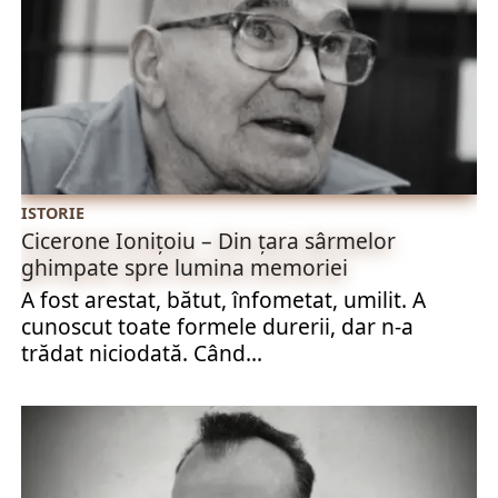
ISTORIE
Cicerone Ionițoiu – Din țara sârmelor
ghimpate spre lumina memoriei
A fost arestat, bătut, înfometat, umilit. A
cunoscut toate formele durerii, dar n-a
trădat niciodată. Când...