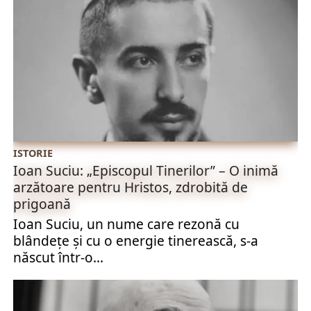
ISTORIE
Ioan Suciu: „Episcopul Tinerilor” – O inimă
arzătoare pentru Hristos, zdrobită de
prigoană
Ioan Suciu, un nume care rezonă cu
blândețe și cu o energie tinerească, s-a
născut într-o...