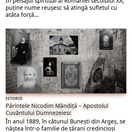
În peisajul spiritual al României secolului XX,
puține nume reușesc să atingă sufletul cu
atâta forță...
ISTORIE
Părintele Nicodim Măndiță – Apostolul
Cuvântului Dumnezeiesc
În anul 1889, în cătunul Bunești din Argeș, se
năștea într-o familie de țărani credincioși