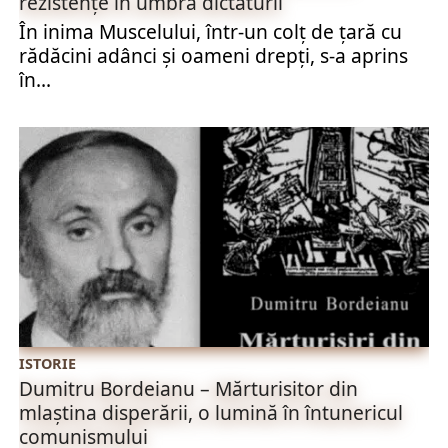
rezistențe în umbra dictaturii
În inima Muscelului, într-un colț de țară cu
rădăcini adânci și oameni drepți, s-a aprins
în...
ISTORIE
Dumitru Bordeianu – Mărturisitor din
mlaștina disperării, o lumină în întunericul
comunismului