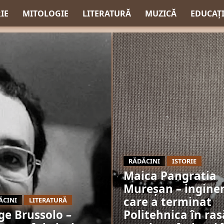
IE
MITOLOGIE
LITERATURĂ
MUZICĂ
EDUCAȚ
RĂDĂCINI
ISTORIE
Maica Pangratia
Mureșan – ingine
care a terminat
ĂCINI
LITERATURĂ
ge Brussolo –
Politehnica în ras