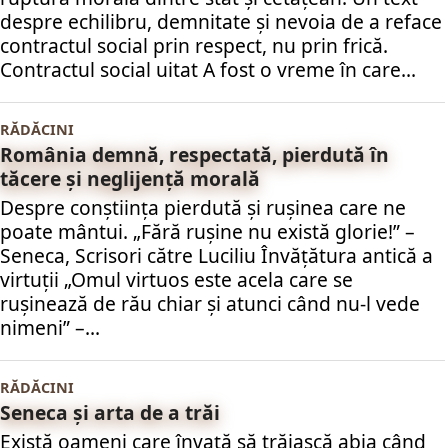
despre echilibru, demnitate și nevoia de a reface
contractul social prin respect, nu prin frică.
Contractul social uitat A fost o vreme în care...
RĂDĂCINI
România demnă, respectată, pierdută în
tăcere și neglijență morală
Despre conștiința pierdută și rușinea care ne
poate mântui. „Fără rușine nu există glorie!” –
Seneca, Scrisori către Luciliu Învățătura antică a
virtuții „Omul virtuos este acela care se
rușinează de rău chiar și atunci când nu-l vede
nimeni” –...
RĂDĂCINI
Seneca și arta de a trăi
Există oameni care învață să trăiască abia când