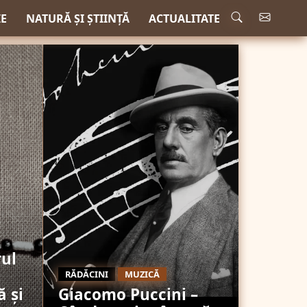
IE
NATURĂ ȘI ȘTIINȚĂ
ACTUALITATE
rul
RĂDĂCINI
MUZICĂ
ă și
Giacomo Puccini –