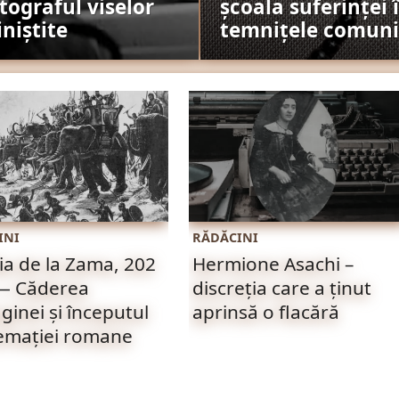
tograful viselor
școala suferinței 
iniștite
temnițele comuni
INI
RĂDĂCINI
ia de la Zama, 202
Hermione Asachi –
 — Căderea
discreția care a ținut
ginei și începutul
aprinsă o flacără
emației romane