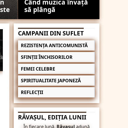
în
Când muzica învață
ste
să plângă
CAMPANII DIN SUFLET
REZISTENȚA ANTICOMUNISTĂ
SFINȚII ÎNCHISORILOR
FEMEI CELEBRE
SPIRITUALITATE JAPONEZĂ
REFLECȚII
RĂVAȘUL, EDIȚIA LUNII
În fiecare lună,
Răvașul
adună