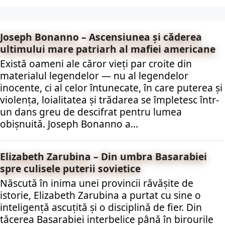
Joseph Bonanno – Ascensiunea și căderea
ultimului mare patriarh al mafiei americane
Există oameni ale căror vieți par croite din
materialul legendelor — nu al legendelor
inocente, ci al celor întunecate, în care puterea și
violența, loialitatea și trădarea se împletesc într-
un dans greu de descifrat pentru lumea
obișnuită. Joseph Bonanno a...
Elizabeth Zarubina – Din umbra Basarabiei
spre culisele puterii sovietice
Născută în inima unei provincii răvășite de
istorie, Elizabeth Zarubina a purtat cu sine o
inteligență ascuțită și o disciplină de fier. Din
tăcerea Basarabiei interbelice până în birourile