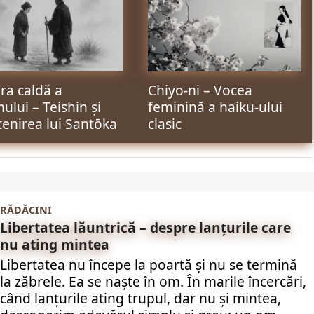
a caldă a
Chiyo-ni – Vocea
ului – Teishin și
feminină a haiku-ului
enirea lui Santōka
clasic
RĂDĂCINI
Libertatea lăuntrică – despre lanțurile care
nu ating mintea
Libertatea nu începe la poartă și nu se termină
la zăbrele. Ea se naște în om. În marile încercări,
când lanțurile ating trupul, dar nu și mintea,