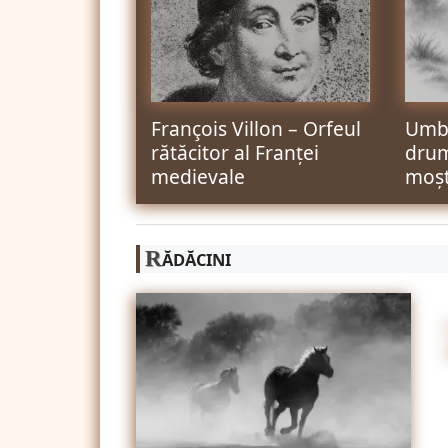
François Villon – Orfeul
Umbr
rătăcitor al Franței
drum
medievale
moșt
R
ĂDĂCINI