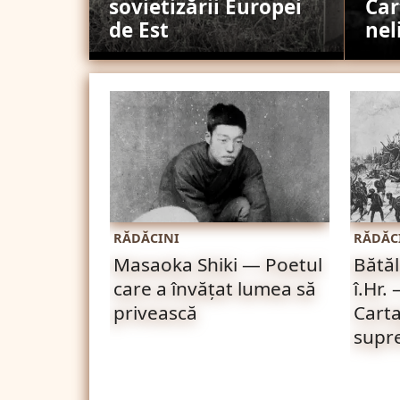
sovietizării Europei
Car
de Est
nel
RĂDĂCINI
RĂDĂC
Masaoka Shiki — Poetul
Bătăl
care a învățat lumea să
î.Hr.
privească
Carta
supr