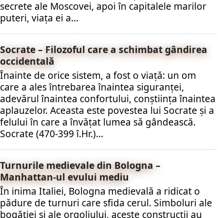
secrete ale Moscovei, apoi în capitalele marilor
puteri, viața ei a...
Socrate – Filozoful care a schimbat gândirea
occidentală
Înainte de orice sistem, a fost o viață: un om
care a ales întrebarea înaintea siguranței,
adevărul înaintea confortului, conștiința înaintea
aplauzelor. Aceasta este povestea lui Socrate și a
felului în care a învățat lumea să gândească.
Socrate (470-399 î.Hr.)...
Turnurile medievale din Bologna –
Manhattan-ul evului mediu
În inima Italiei, Bologna medievală a ridicat o
pădure de turnuri care sfida cerul. Simboluri ale
bogăției și ale orgoliului, aceste construcții au