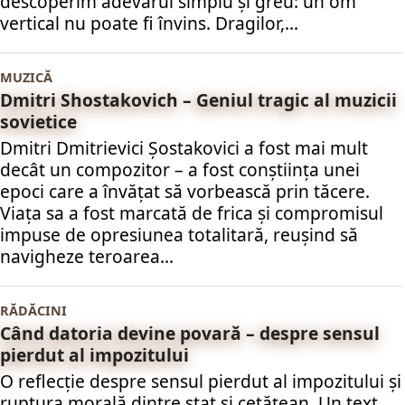
descoperim adevărul simplu și greu: un om
vertical nu poate fi învins. Dragilor,...
MUZICĂ
Dmitri Shostakovich – Geniul tragic al muzicii
sovietice
Dmitri Dmitrievici Șostakovici a fost mai mult
decât un compozitor – a fost conștiința unei
epoci care a învățat să vorbească prin tăcere.
Viața sa a fost marcată de frica și compromisul
impuse de opresiunea totalitară, reușind să
navigheze teroarea...
RĂDĂCINI
Când datoria devine povară – despre sensul
pierdut al impozitului
O reflecție despre sensul pierdut al impozitului și
ruptura morală dintre stat și cetățean. Un text