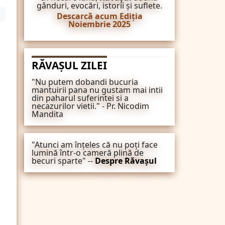
gânduri, evocări, istorii și suflete.
Descarcă acum Ediția
Noiembrie 2025
RĂVAȘUL ZILEI
"Nu putem dobandi bucuria
mantuirii pana nu gustam mai intii
din paharul suferintei si a
necazurilor vietii." - Pr. Nicodim
Mandita
"Atunci am înțeles că nu poți face
lumină într-o cameră plină de
becuri sparte" --
Despre Răvașul