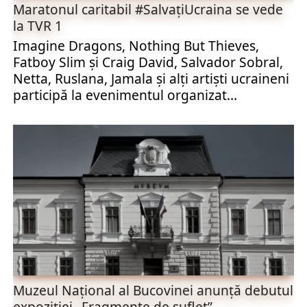
Maratonul caritabil #SalvaţiUcraina​ se vede
la TVR 1
Imagine Dragons, Nothing But Thieves,
Fatboy Slim și Craig David, Salvador Sobral,
Netta, Ruslana, Jamala şi alţi artişti ucraineni
participă la evenimentul organizat...
Muzeul Național al Bucovinei anunță debutul
expoziției „Fragmente de suflet”