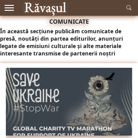
COMUNICATE
RĂDĂCINI
ISTORIE
MITOLOGIE
LITERATURĂ
MUZICĂ
EDUCAȚIE
NATURĂ
ACTUALITATE
În această secțiune publicăm comunicate de
ȘI
ȘTIINȚĂ
presă, noutăți din partea editurilor, anunțuri
legate de emisiuni culturale și alte materiale
interesante transmise de partenerii noștri