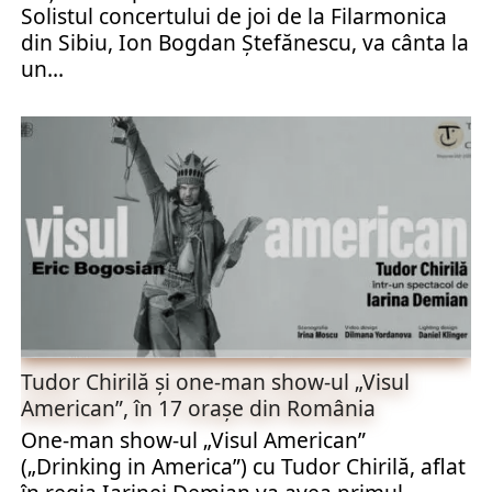
Solistul concertului de joi de la Filarmonica
din Sibiu, Ion Bogdan Ştefănescu, va cânta la
un...
Tudor Chirilă și one-man show-ul „Visul
American”, în 17 orașe din România
One-man show-ul „Visul American”
(„Drinking in America”) cu Tudor Chirilă, aflat