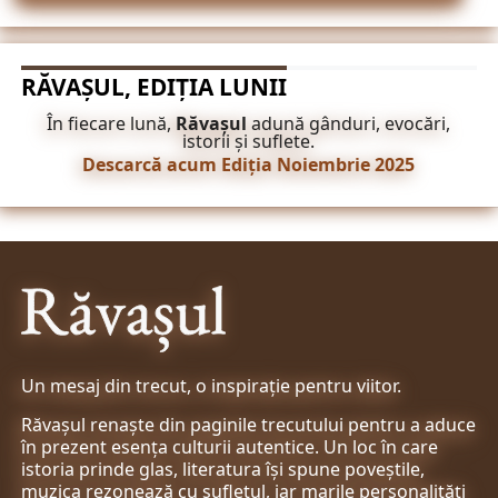
RĂVAȘUL, EDIȚIA LUNII
În fiecare lună,
Răvașul
adună gânduri, evocări,
istorii și suflete.
Descarcă acum Ediția Noiembrie 2025
Un mesaj din trecut, o inspirație pentru viitor.
Răvașul renaște din paginile trecutului pentru a aduce
în prezent esența culturii autentice. Un loc în care
istoria prinde glas, literatura își spune poveștile,
muzica rezonează cu sufletul, iar marile personalități