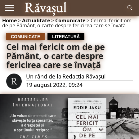
Home
>
Actualitate
>
Comunicate
>
Cel mai fericit om
RĂDĂCINI
de pe Pământ, o carte despre fericirea care se învață
ISTORIE
MITOLOGIE
LITERATURĂ
MUZICĂ
EDUCAȚIE
NATURĂ
ACTUALITATE
ȘI
ȘTIINȚĂ
COMUNICATE
LITERATURĂ
Cel mai fericit om de pe
Pământ, o carte despre
fericirea care se învață
Un rând de la
Redacția Răvașul
19 august 2022, 09:24