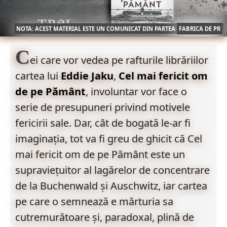
NOTA: ACEST MATERIAL ESTE UN COMUNICAT DIN PARTEA
FABRICA DE PR
C
ei care vor vedea pe rafturile librăriilor
cartea lui
Eddie Jaku
,
Cel mai fericit om
de pe Pământ
, involuntar vor face o
serie de presupuneri privind motivele
fericirii sale. Dar, cât de bogată le-ar fi
imaginația, tot va fi greu de ghicit că Cel
mai fericit om de pe Pământ este un
supraviețuitor al lagărelor de concentrare
de la Buchenwald și Auschwitz, iar cartea
pe care o semnează e mărturia sa
cutremurătoare și, paradoxal, plină de