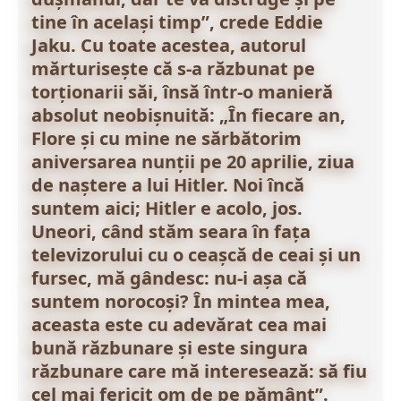
tine în același timp”, crede Eddie
Jaku. Cu toate acestea, autorul
mărturisește că s-a răzbunat pe
torționarii săi, însă într-o manieră
absolut neobișnuită: „În fiecare an,
Flore și cu mine ne sărbătorim
aniversarea nunții pe 20 aprilie, ziua
de naștere a lui Hitler. Noi încă
suntem aici; Hitler e acolo, jos.
Uneori, când stăm seara în fața
televizorului cu o ceașcă de ceai și un
fursec, mă gândesc: nu-i așa că
suntem norocoși? În mintea mea,
aceasta este cu adevărat cea mai
bună răzbunare și este singura
răzbunare care mă interesează: să fiu
cel mai fericit om de pe pământ”.