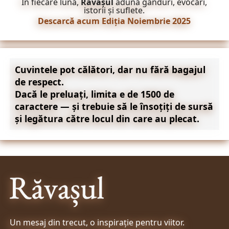
În fiecare lună,
Răvașul
adună gânduri, evocări,
istorii și suflete.
Descarcă acum Ediția Noiembrie 2025
Cuvintele pot călători, dar nu fără bagajul
de respect.
Dacă le preluați, limita e de 1500 de
caractere — și trebuie să le însoțiți de sursă
și legătura către locul din care au plecat.
Un mesaj din trecut, o inspirație pentru viitor.