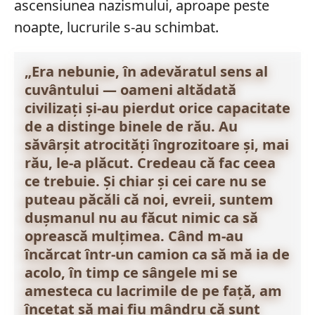
ascensiunea nazismului, aproape peste
noapte, lucrurile s-au schimbat.
„Era nebunie, în adevăratul sens al
cuvântului — oameni altădată
civilizați și-au pierdut orice capacitate
de a distinge binele de rău. Au
săvârșit atrocități îngrozitoare și, mai
rău, le-a plăcut. Credeau că fac ceea
ce trebuie. Și chiar și cei care nu se
puteau păcăli că noi, evreii, suntem
dușmanul nu au făcut nimic ca să
oprească mulțimea. Când m-au
încărcat într-un camion ca să mă ia de
acolo, în timp ce sângele mi se
amesteca cu lacrimile de pe față, am
încetat să mai fiu mândru că sunt