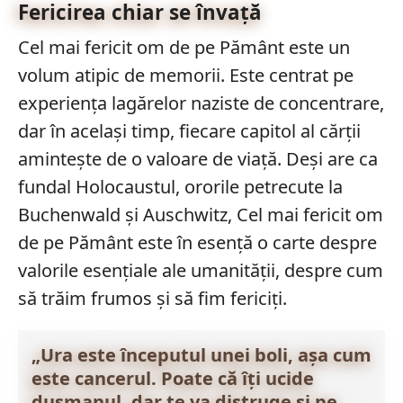
Fericirea chiar se învață
Cel mai fericit om de pe Pământ este un
volum atipic de memorii. Este centrat pe
experiența lagărelor naziste de concentrare,
dar în același timp, fiecare capitol al cărții
amintește de o valoare de viață. Deși are ca
fundal Holocaustul, ororile petrecute la
Buchenwald și Auschwitz, Cel mai fericit om
de pe Pământ este în esență o carte despre
valorile esențiale ale umanității, despre cum
să trăim frumos și să fim fericiți.
„Ura este începutul unei boli, așa cum
este cancerul. Poate că îți ucide
dușmanul, dar te va distruge și pe