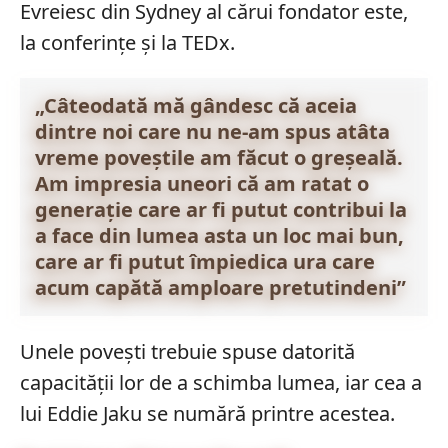
Evreiesc din Sydney al cărui fondator este,
la conferințe și la TEDx.
„Câteodată mă gândesc că aceia
dintre noi care nu ne-am spus atâta
vreme poveștile am făcut o greșeală.
Am impresia uneori că am ratat o
generație care ar fi putut contribui la
a face din lumea asta un loc mai bun,
care ar fi putut împiedica ura care
acum capătă amploare pretutindeni”
Unele povești trebuie spuse datorită
capacității lor de a schimba lumea, iar cea a
lui Eddie Jaku se numără printre acestea.