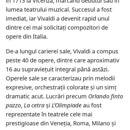
în 1713 la Vicenza, marcând debutul său în
lumea teatrului muzical. Succesul a fost
imediat, iar Vivaldi a devenit rapid unul
dintre cei mai solicitați compozitori de
opere din Italia.
De-a lungul carierei sale, Vivaldi a compus
peste 40 de opere, dintre care aproximativ
16 au supraviețuit integral până astăzi.
Operele sale se caracterizau prin melodii
expresive, orchestrații colorate și un simț
dramatic acut. Lucrări precum
Orlando finto
pazzo
,
La cetra
și
L’Olimpiade
au fost
reprezentate în teatrele cele mai
prestigioase din Veneția, Roma, Milano și