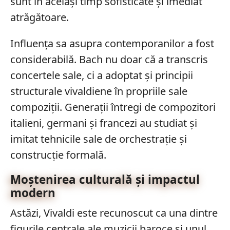
sunt în același timp sofisticate și imediat
atrăgătoare.
Influența sa asupra contemporanilor a fost
considerabilă. Bach nu doar că a transcris
concertele sale, ci a adoptat și principii
structurale vivaldiene în propriile sale
compoziții. Generații întregi de compozitori
italieni, germani și francezi au studiat și
imitat tehnicile sale de orchestrație și
construcție formală.
Moștenirea culturală și impactul
modern
Astăzi, Vivaldi este recunoscut ca una dintre
figurile centrale ale muzicii baroce și unul