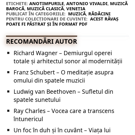
ETICHETE:
ANOTIMPURILE
,
ANTONIO VIVALDI
,
MUZICĂ
BAROCĂ
,
MUZICĂ CLASICĂ
,
VENEȚIA
PUBLICAT ÎN CATEGORIILE:
MUZICĂ
,
RĂDĂCINI
PENTRU COLECȚIONARI DE CUVINTE:
ACEST RĂVAȘ
POATE FI PĂSTRAT ȘI ÎN FORMAT PDF
RECOMANDĂRI AUTOR
Richard Wagner – Demiurgul operei
totale și arhitectul sonor al modernității
Franz Schubert – O meditație asupra
omului din spatele muzicii
Ludwig van Beethoven – Sufletul din
spatele sunetului
Ray Charles – Vocea care a transcens
întunericul
Un foc în duh și în cuvânt – Viața lui