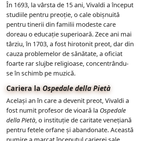
În 1693, la vârsta de 15 ani, Vivaldi a început
studiile pentru preoție, o cale obișnuită
pentru tinerii din familii modeste care
doreau o educație superioară. Zece ani mai
târziu, în 1703, a fost hirotonit preot, dar din
cauza problemelor de sănătate, a oficiat
foarte rar slujbe religioase, concentrându-
se în schimb pe muzică.
Cariera la
Ospedale della Pietà
Același an în care a devenit preot, Vivaldi a
fost numit profesor de vioară la
Ospedale
della Pietà
, o instituție de caritate venețiană
pentru fetele orfane și abandonate. Această
numire a marcat începutul carierei sale