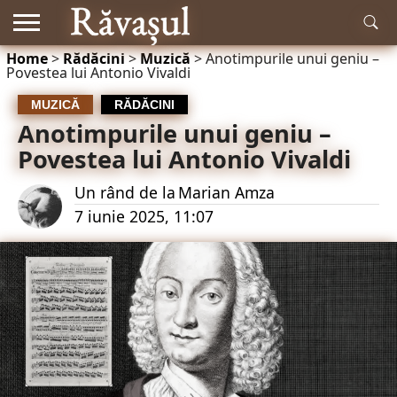
Home
>
Rădăcini
>
Muzică
>
Anotimpurile unui geniu –
RĂDĂCINI
Povestea lui Antonio Vivaldi
ISTORIE
MITOLOGIE
LITERATURĂ
MUZICĂ
EDUCAȚIE
NATURĂ
ACTUALITATE
ȘI
ȘTIINȚĂ
MUZICĂ
RĂDĂCINI
Anotimpurile unui geniu –
Povestea lui Antonio Vivaldi
Un rând de la
Marian Amza
7 iunie 2025, 11:07