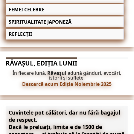
FEMEI CELEBRE
SPIRITUALITATE JAPONEZĂ
REFLECȚII
RĂVAȘUL, EDIȚIA LUNII
În fiecare lună,
Răvașul
adună gânduri, evocări,
istorii și suflete.
Descarcă acum Ediția Noiembrie 2025
Cuvintele pot călători, dar nu fără bagajul
de respect.
Dacă le preluați, limita e de 1500 de
caractere — și trebuie să le însoțiți de sursă